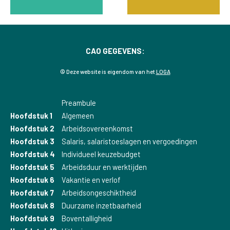
CAO GEGEVENS:
© Deze website is eigendom van het
LOGA
Preambule
Hoofdstuk 1
Algemeen
Hoofdstuk 2
Arbeidsovereenkomst
Hoofdstuk 3
Salaris, salaristoeslagen en vergoedingen
Hoofdstuk 4
Individueel keuzebudget
Hoofdstuk 5
Arbeidsduur en werktijden
Hoofdstuk 6
Vakantie en verlof
Hoofdstuk 7
Arbeidsongeschiktheid
Hoofdstuk 8
Duurzame inzetbaarheid
Hoofdstuk 9
Boventalligheid