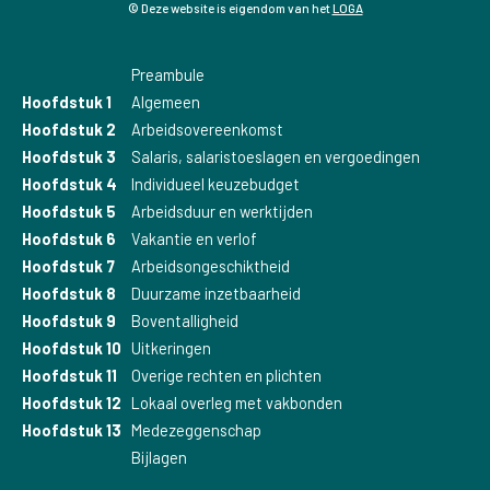
© Deze website is eigendom van het
LOGA
Preambule
Hoofdstuk 1
Algemeen
Hoofdstuk 2
Arbeidsovereenkomst
Hoofdstuk 3
Salaris, salaristoeslagen en vergoedingen
Hoofdstuk 4
Individueel keuzebudget
Hoofdstuk 5
Arbeidsduur en werktijden
Hoofdstuk 6
Vakantie en verlof
Hoofdstuk 7
Arbeidsongeschiktheid
Hoofdstuk 8
Duurzame inzetbaarheid
Hoofdstuk 9
Boventalligheid
Hoofdstuk 10
Uitkeringen
Hoofdstuk 11
Overige rechten en plichten
Hoofdstuk 12
Lokaal overleg met vakbonden
Hoofdstuk 13
Medezeggenschap
Bijlagen